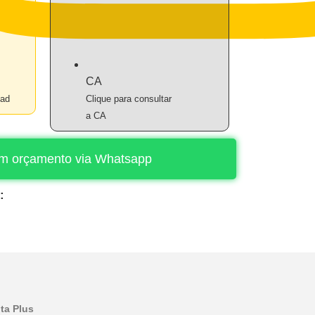
CA
oad
Clique para consultar
a CA
 um orçamento via Whatsapp
:
ta Plus