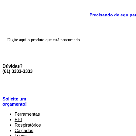
Ir
para
Precisando de equipam
o
conteúdo
Pesquisar
...
Dúvidas?
(61) 3333-3333
Solicite um
orçamento!
Ferramentas
EPI
Respiratórios
Calçados
Luvas